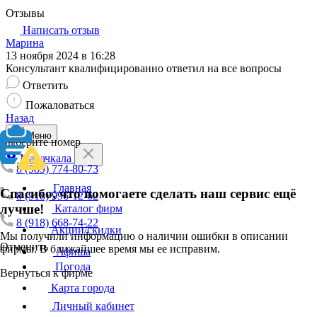
Отзывы
Написать отзыв
Марина
13 ноября 2024 в 16:28
Консультант квалифицированно ответил на все вопросы
Ответить
Пожаловаться
Назад
Меню
Выберите номер
Махачкала
8 (989) 774-80-73
Главная
Спасибо, что помогаете сделать наш сервис ещё
8 (918) 996-12-62
лучше!
Каталог фирм
8 (918) 668-74-22
Акции/скидки
Мы получили информацию о наличии ошибки в описании
Отменить
фирмы. В ближайшее время мы ее исправим.
Афиша
Погода
Вернуться к фирме
Карта города
Личный кабинет