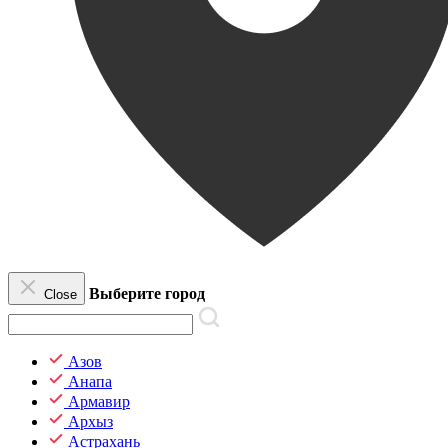
Выберите город
Close
Азов
Анапа
Армавир
Архыз
Астрахань