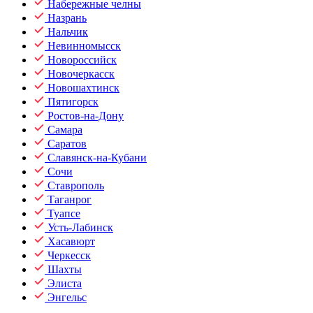
Набережные челны
Назрань
Нальчик
Невинномысск
Новороссийск
Новочеркасск
Новошахтинск
Пятигорск
Ростов-на-Дону
Самара
Саратов
Славянск-на-Кубани
Сочи
Ставрополь
Таганрог
Туапсе
Усть-Лабинск
Хасавюрт
Черкесск
Шахты
Элиста
Энгельс