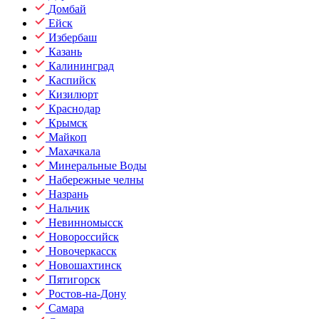
Домбай
Ейск
Избербаш
Казань
Калининград
Каспийск
Кизилюрт
Краснодар
Крымск
Майкоп
Махачкала
Минеральные Воды
Набережные челны
Назрань
Нальчик
Невинномысск
Новороссийск
Новочеркасск
Новошахтинск
Пятигорск
Ростов-на-Дону
Самара