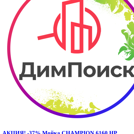
АКЦИЯ! -37% Мойка CHAMPION 6160 НР.