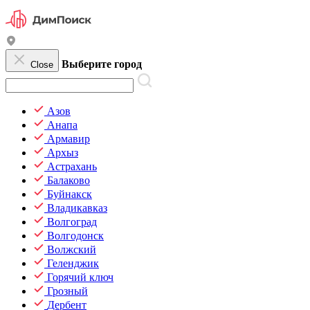
Выберите город
Close
Азов
Анапа
Армавир
Архыз
Астрахань
Балаково
Буйнакск
Владикавказ
Волгоград
Волгодонск
Волжский
Геленджик
Горячий ключ
Грозный
Дербент