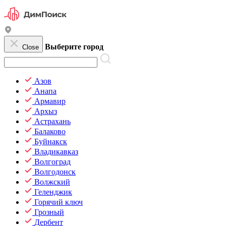
Выберите город
Close
Азов
Анапа
Армавир
Архыз
Астрахань
Балаково
Буйнакск
Владикавказ
Волгоград
Волгодонск
Волжский
Геленджик
Горячий ключ
Грозный
Дербент