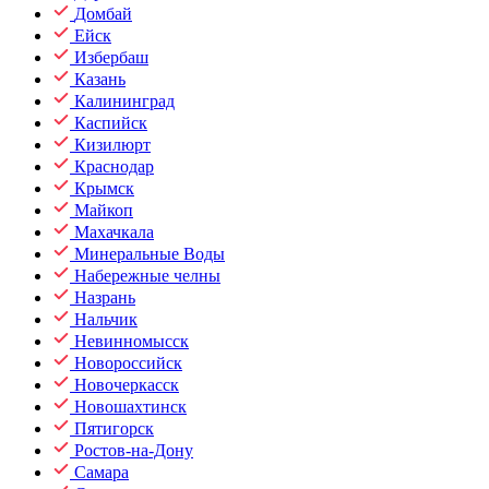
Домбай
Ейск
Избербаш
Казань
Калининград
Каспийск
Кизилюрт
Краснодар
Крымск
Майкоп
Махачкала
Минеральные Воды
Набережные челны
Назрань
Нальчик
Невинномысск
Новороссийск
Новочеркасск
Новошахтинск
Пятигорск
Ростов-на-Дону
Самара