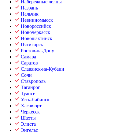
Набережные челны
Назрань
Нальчик
Невинномысск
Новороссийск
Новочеркасск
Новошахтинск
Пятигорск
Ростов-на-Дону
Самара
Саратов
Славянск-на-Кубани
Сочи
Ставрополь
Таганрог
Туапсе
Усть-Лабинск
Хасавюрт
Черкесск
Шахты
Элиста
Энгельс