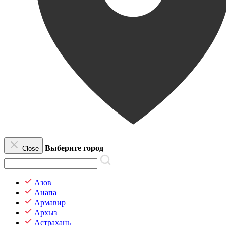
Выберите город
Close
Азов
Анапа
Армавир
Архыз
Астрахань