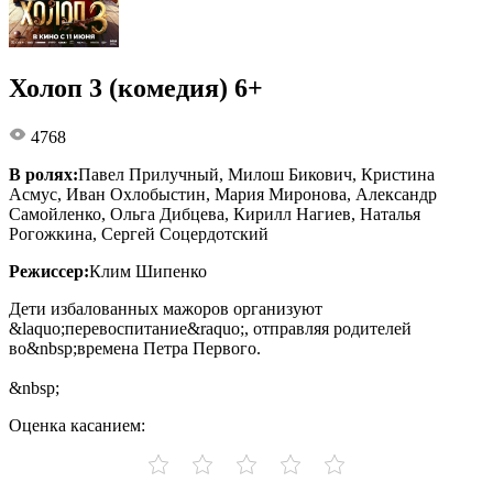
Холоп 3 (комедия) 6+
4768
В ролях:
Павел Прилучный, Милош Бикович, Кристина
Асмус, Иван Охлобыстин, Мария Миронова, Александр
Самойленко, Ольга Дибцева, Кирилл Нагиев, Наталья
Рогожкина, Сергей Соцердотский
Режиссер:
Клим Шипенко
Дети избалованных мажоров организуют
&laquo;перевоспитание&raquo;, отправляя родителей
во&nbsp;времена Петра Первого.
&nbsp;
Оценка касанием: