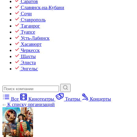
Саратов
Славянск-на-Кубани
Сочи
Ставрополь
Таганрог
Туапсе
Усть-Лабинск
Хасавюрт
Черкесск
Шахты
Элиста
Энгельс
Все
Кинотеатры
Театры
Концерты
К списку организаций