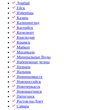
Домбай
Ейск
Избербаш
Казань
Калининград
Каспийск
Кизилюрт
Краснодар
Крымск
Майкоп
Махачкала
Минеральные Воды
Набережные челны
Назрань
Нальчик
Невинномысск
Новороссийск
Новочеркасск
Новошахтинск
Пятигорск
Ростов-на-Дону
Самара