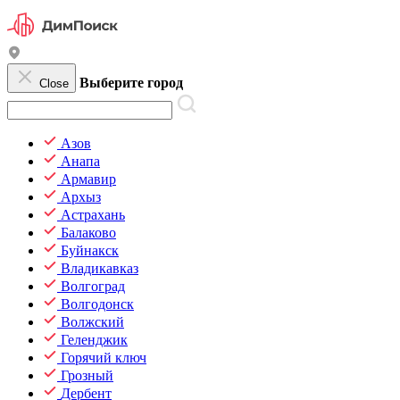
Выберите город
Close
Азов
Анапа
Армавир
Архыз
Астрахань
Балаково
Буйнакск
Владикавказ
Волгоград
Волгодонск
Волжский
Геленджик
Горячий ключ
Грозный
Дербент