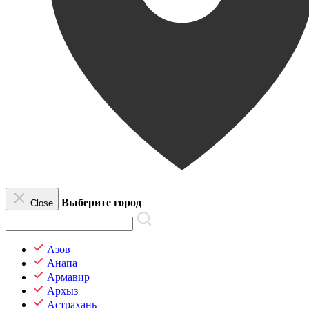
Выберите город
Close
Азов
Анапа
Армавир
Архыз
Астрахань