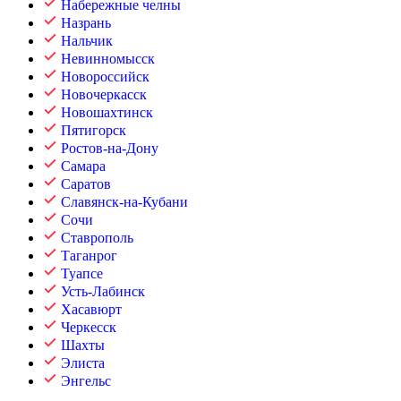
Набережные челны
Назрань
Нальчик
Невинномысск
Новороссийск
Новочеркасск
Новошахтинск
Пятигорск
Ростов-на-Дону
Самара
Саратов
Славянск-на-Кубани
Сочи
Ставрополь
Таганрог
Туапсе
Усть-Лабинск
Хасавюрт
Черкесск
Шахты
Элиста
Энгельс