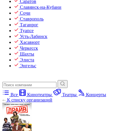
Саратов
Славянск-на-Кубани
Сочи
Ставрополь
Таганрог
Туапсе
Усть-Лабинск
Хасавюрт
Черкесск
Шахты
Элиста
Энгельс
Все
Кинотеатры
Театры
Концерты
К списку организаций