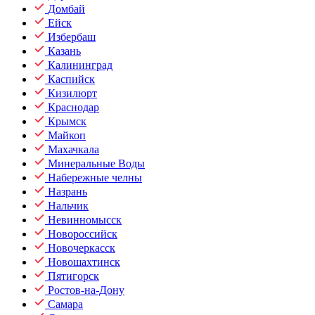
Домбай
Ейск
Избербаш
Казань
Калининград
Каспийск
Кизилюрт
Краснодар
Крымск
Майкоп
Махачкала
Минеральные Воды
Набережные челны
Назрань
Нальчик
Невинномысск
Новороссийск
Новочеркасск
Новошахтинск
Пятигорск
Ростов-на-Дону
Самара