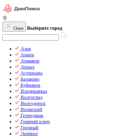
Выберите город
Close
Азов
Анапа
Армавир
Архыз
Астрахань
Балаково
Буйнакск
Владикавказ
Волгоград
Волгодонск
Волжский
Геленджик
Горячий ключ
Грозный
Дербент