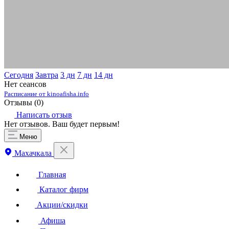
Сегодня
Завтра
3 дн
7 дн
14 дн
Нет сеансов
Расписание от kinoafisha.info
Отзывы (
0
)
Написать отзыв
Нет отзывов. Ваш будет первым!
Меню
Махачкала
Главная
Каталог фирм
Акции/скидки
Афиша