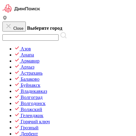
Выберите город
Close
Азов
Анапа
Армавир
Архыз
Астрахань
Балаково
Буйнакск
Владикавказ
Волгоград
Волгодонск
Волжский
Геленджик
Горячий ключ
Грозный
Дербент