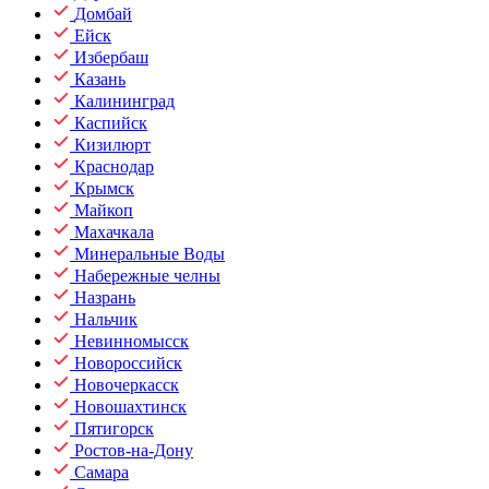
Домбай
Ейск
Избербаш
Казань
Калининград
Каспийск
Кизилюрт
Краснодар
Крымск
Майкоп
Махачкала
Минеральные Воды
Набережные челны
Назрань
Нальчик
Невинномысск
Новороссийск
Новочеркасск
Новошахтинск
Пятигорск
Ростов-на-Дону
Самара