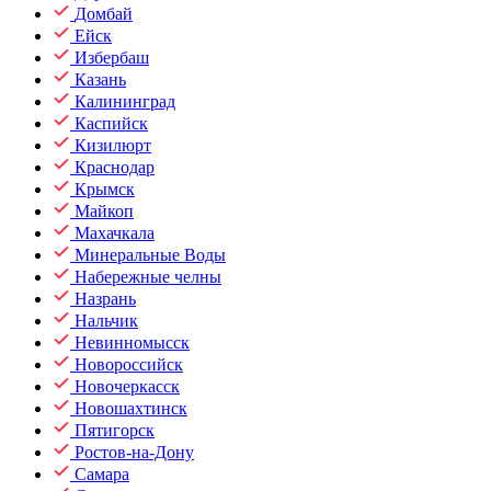
Домбай
Ейск
Избербаш
Казань
Калининград
Каспийск
Кизилюрт
Краснодар
Крымск
Майкоп
Махачкала
Минеральные Воды
Набережные челны
Назрань
Нальчик
Невинномысск
Новороссийск
Новочеркасск
Новошахтинск
Пятигорск
Ростов-на-Дону
Самара