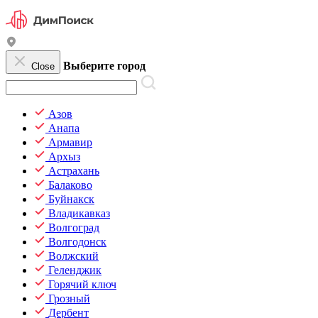
Выберите город
Close
Азов
Анапа
Армавир
Архыз
Астрахань
Балаково
Буйнакск
Владикавказ
Волгоград
Волгодонск
Волжский
Геленджик
Горячий ключ
Грозный
Дербент