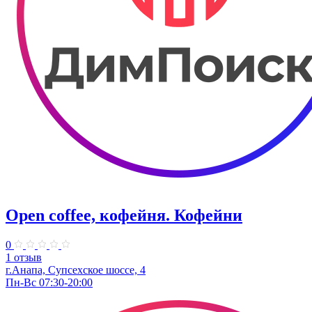
Open coffee, кофейня. Кофейни
0
1 отзыв
г.Анапа, Супсехское шоссе, 4
Пн-Вс 07:30-20:00