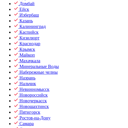
Домбай
Ейск
Избербаш
Казань
Калининград
Каспийск
Кизилюрт
Краснодар
Крымск
Майкоп
Махачкала
Минеральные Воды
Набережные челны
Назрань
Нальчик
Невинномысск
Новороссийск
Новочеркасск
Новошахтинск
Пятигорск
Ростов-на-Дону
Самара