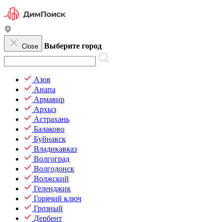
Выберите город
Close
Азов
Анапа
Армавир
Архыз
Астрахань
Балаково
Буйнакск
Владикавказ
Волгоград
Волгодонск
Волжский
Геленджик
Горячий ключ
Грозный
Дербент