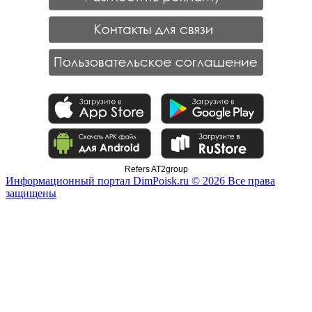
Refers AT2group
Информационный портал DimPoisk.ru © 2026 Все права
защищены