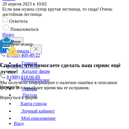
20 апреля 2023 в 10:02
Если вам нужна супер крутая лестница, то сюда! Очень
достойная лестница
Ответить
Пожаловаться
Назад
Меню
Выберите номер
Махачкала
8 (918) 469-40-22
Главная
Спасибо, что помогаете сделать наш сервис ещё
8 (918) 151-73-17
лучше!
Каталог фирм
8 (989) 818-06-89
Акции/скидки
Мы получили информацию о наличии ошибки в описании
Отменить
фирмы. В ближайшее время мы ее исправим.
Афиша
Погода
Вернуться к фирме
Карта города
Личный кабинет
Моб.приложение
Вход