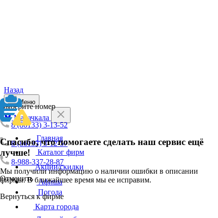
Назад
Меню
Выберите номер
Махачкала
8 (86133) 3-13-52
Главная
Спасибо, что помогаете сделать наш сервис ещё
8 (86133) 3-12-57
лучше!
Каталог фирм
8-988-337-28-87
Акции/скидки
Мы получили информацию о наличии ошибки в описании
Отменить
фирмы. В ближайшее время мы ее исправим.
Афиша
Погода
Вернуться к фирме
Карта города