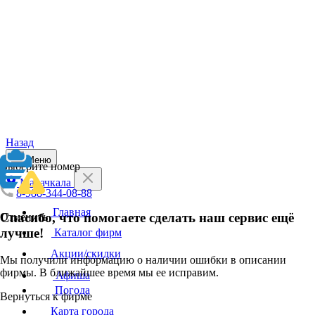
Назад
Меню
Выберите номер
Махачкала
8-988-344-08-88
Главная
Спасибо, что помогаете сделать наш сервис ещё
Отменить
лучше!
Каталог фирм
Акции/скидки
Мы получили информацию о наличии ошибки в описании
фирмы. В ближайшее время мы ее исправим.
Афиша
Погода
Вернуться к фирме
Карта города