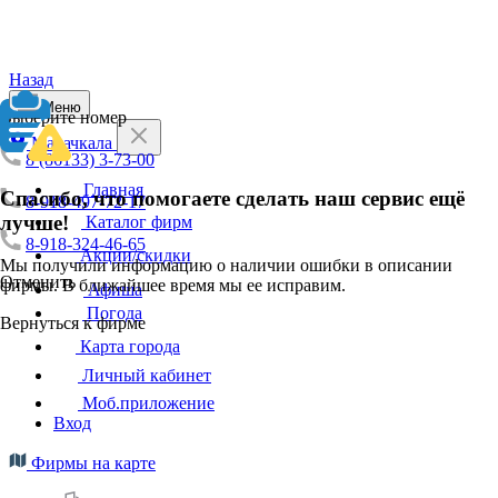
Назад
Меню
Выберите номер
Махачкала
8 (86133) 3-73-00
Главная
Спасибо, что помогаете сделать наш сервис ещё
8-918-497-72-17
лучше!
Каталог фирм
8-918-324-46-65
Акции/скидки
Мы получили информацию о наличии ошибки в описании
Отменить
фирмы. В ближайшее время мы ее исправим.
Афиша
Погода
Вернуться к фирме
Карта города
Личный кабинет
Моб.приложение
Вход
Фирмы на карте