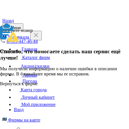
Назад
Меню
Выберите номер
Махачкала
8-903-447-46-44
Главная
Спасибо, что помогаете сделать наш сервис ещё
Отменить
лучше!
Каталог фирм
Акции/скидки
Мы получили информацию о наличии ошибки в описании
фирмы. В ближайшее время мы ее исправим.
Афиша
Погода
Вернуться к фирме
Карта города
Личный кабинет
Моб.приложение
Вход
Фирмы на карте