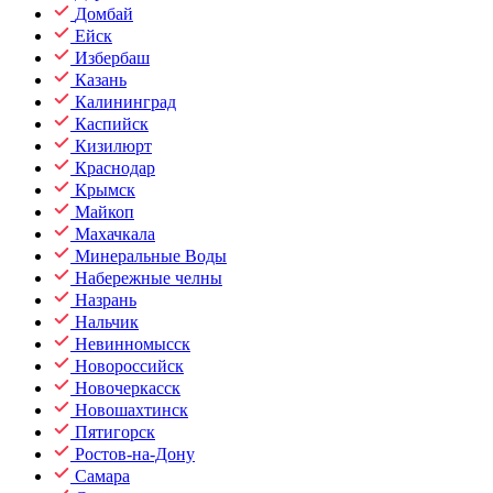
Домбай
Ейск
Избербаш
Казань
Калининград
Каспийск
Кизилюрт
Краснодар
Крымск
Майкоп
Махачкала
Минеральные Воды
Набережные челны
Назрань
Нальчик
Невинномысск
Новороссийск
Новочеркасск
Новошахтинск
Пятигорск
Ростов-на-Дону
Самара