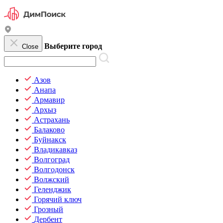
Выберите город
Close
Азов
Анапа
Армавир
Архыз
Астрахань
Балаково
Буйнакск
Владикавказ
Волгоград
Волгодонск
Волжский
Геленджик
Горячий ключ
Грозный
Дербент