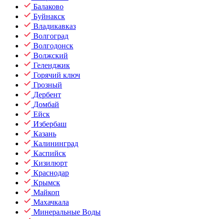
Балаково
Буйнакск
Владикавказ
Волгоград
Волгодонск
Волжский
Геленджик
Горячий ключ
Грозный
Дербент
Домбай
Ейск
Избербаш
Казань
Калининград
Каспийск
Кизилюрт
Краснодар
Крымск
Майкоп
Махачкала
Минеральные Воды