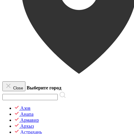
Выберите город
Close
Азов
Анапа
Армавир
Архыз
Астрахань