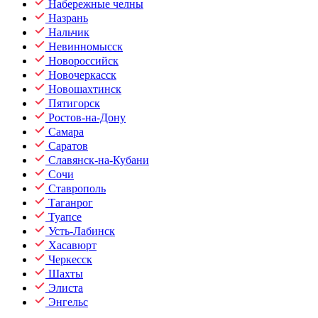
Набережные челны
Назрань
Нальчик
Невинномысск
Новороссийск
Новочеркасск
Новошахтинск
Пятигорск
Ростов-на-Дону
Самара
Саратов
Славянск-на-Кубани
Сочи
Ставрополь
Таганрог
Туапсе
Усть-Лабинск
Хасавюрт
Черкесск
Шахты
Элиста
Энгельс