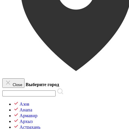
Выберите город
Close
Азов
Анапа
Армавир
Архыз
Астрахань