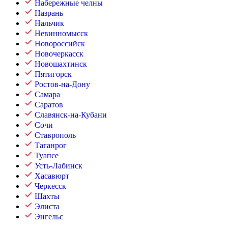
Набережные челны
Назрань
Нальчик
Невинномысск
Новороссийск
Новочеркасск
Новошахтинск
Пятигорск
Ростов-на-Дону
Самара
Саратов
Славянск-на-Кубани
Сочи
Ставрополь
Таганрог
Туапсе
Усть-Лабинск
Хасавюрт
Черкесск
Шахты
Элиста
Энгельс