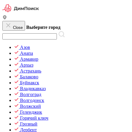
Выберите город
Close
Азов
Анапа
Армавир
Архыз
Астрахань
Балаково
Буйнакск
Владикавказ
Волгоград
Волгодонск
Волжский
Геленджик
Горячий ключ
Грозный
Дербент