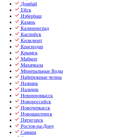
Домбай
Ейск
Избербаш
Казань
Калининград
Каспийск
Кизилюрт
Краснодар
Крымск
Майкоп
Махачкала
Минеральные Воды
Набережные челны
Назрань
Нальчик
Невинномысск
Новороссийск
Новочеркасск
Новошахтинск
Пятигорск
Ростов-на-Дону
Самара