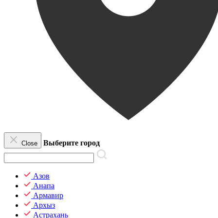
Выберите город
Close
Азов
Анапа
Армавир
Архыз
Астрахань