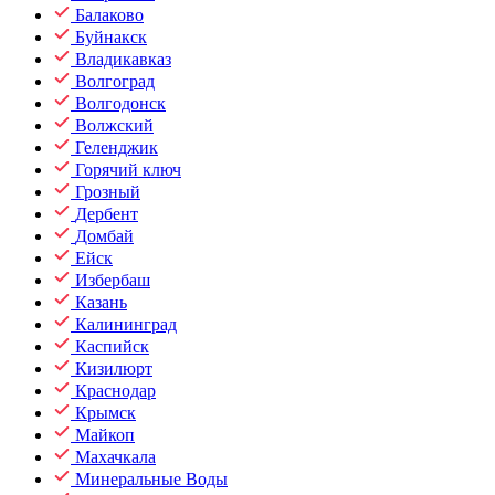
Балаково
Буйнакск
Владикавказ
Волгоград
Волгодонск
Волжский
Геленджик
Горячий ключ
Грозный
Дербент
Домбай
Ейск
Избербаш
Казань
Калининград
Каспийск
Кизилюрт
Краснодар
Крымск
Майкоп
Махачкала
Минеральные Воды