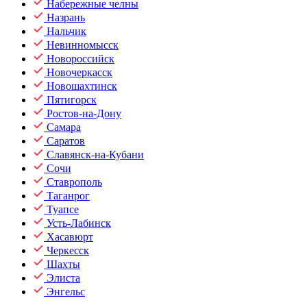
Набережные челны
Назрань
Нальчик
Невинномысск
Новороссийск
Новочеркасск
Новошахтинск
Пятигорск
Ростов-на-Дону
Самара
Саратов
Славянск-на-Кубани
Сочи
Ставрополь
Таганрог
Туапсе
Усть-Лабинск
Хасавюрт
Черкесск
Шахты
Элиста
Энгельс