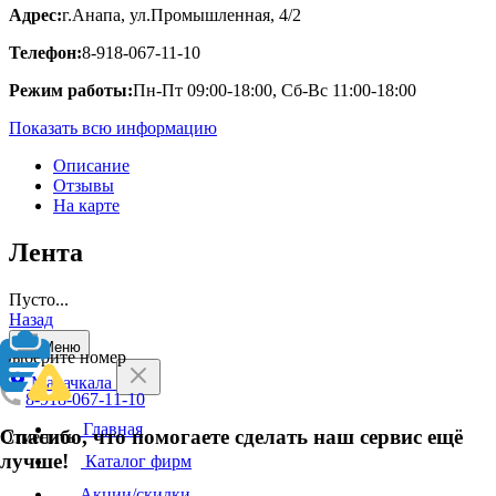
Адрес:
г.Анапа, ул.Промышленная, 4/2
Телефон:
8-918-067-11-10
Режим работы:
Пн-Пт 09:00-18:00, Сб-Вс 11:00-18:00
Показать всю информацию
Описание
Отзывы
На карте
Лента
Пусто...
Назад
Меню
Выберите номер
Махачкала
8-918-067-11-10
Главная
Спасибо, что помогаете сделать наш сервис ещё
Отменить
лучше!
Каталог фирм
Акции/скидки