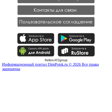
Refers AT2group
Информационный портал DimPoisk.ru © 2026 Все права
защищены