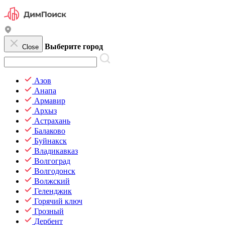
Выберите город
Close
Азов
Анапа
Армавир
Архыз
Астрахань
Балаково
Буйнакск
Владикавказ
Волгоград
Волгодонск
Волжский
Геленджик
Горячий ключ
Грозный
Дербент