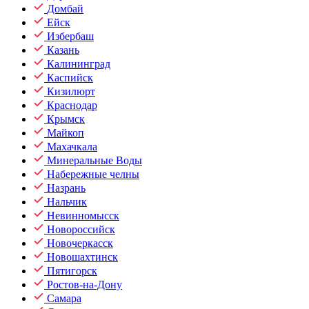
Домбай
Ейск
Избербаш
Казань
Калининград
Каспийск
Кизилюрт
Краснодар
Крымск
Майкоп
Махачкала
Минеральные Воды
Набережные челны
Назрань
Нальчик
Невинномысск
Новороссийск
Новочеркасск
Новошахтинск
Пятигорск
Ростов-на-Дону
Самара