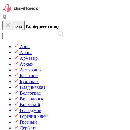
Выберите город
Close
Азов
Анапа
Армавир
Архыз
Астрахань
Балаково
Буйнакск
Владикавказ
Волгоград
Волгодонск
Волжский
Геленджик
Горячий ключ
Грозный
Дербент