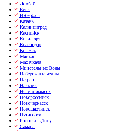
Домбай
Ейск
Избербаш
Казань
Калининград
Каспийск
Кизилюрт
Краснодар
Крымск
Майкоп
Махачкала
Минеральные Воды
Набережные челны
Назрань
Нальчик
Невинномысск
Новороссийск
Новочеркасск
Новошахтинск
Пятигорск
Ростов-на-Дону
Самара