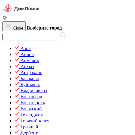
Выберите город
Close
Азов
Анапа
Армавир
Архыз
Астрахань
Балаково
Буйнакск
Владикавказ
Волгоград
Волгодонск
Волжский
Геленджик
Горячий ключ
Грозный
Дербент