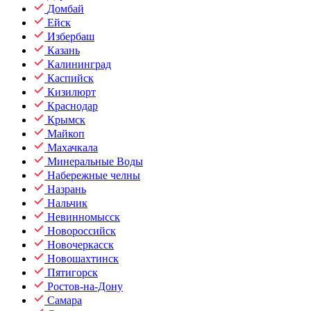
Домбай
Ейск
Избербаш
Казань
Калининград
Каспийск
Кизилюрт
Краснодар
Крымск
Майкоп
Махачкала
Минеральные Воды
Набережные челны
Назрань
Нальчик
Невинномысск
Новороссийск
Новочеркасск
Новошахтинск
Пятигорск
Ростов-на-Дону
Самара