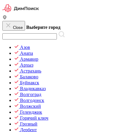
Выберите город
Close
Азов
Анапа
Армавир
Архыз
Астрахань
Балаково
Буйнакск
Владикавказ
Волгоград
Волгодонск
Волжский
Геленджик
Горячий ключ
Грозный
Дербент