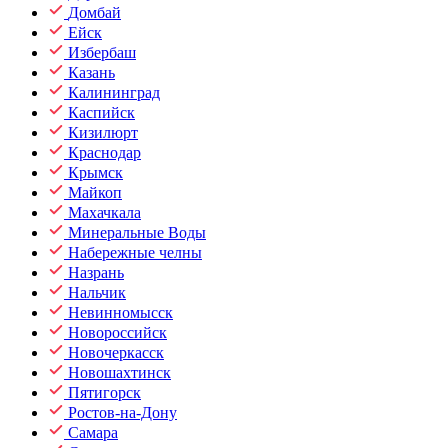
Домбай
Ейск
Избербаш
Казань
Калининград
Каспийск
Кизилюрт
Краснодар
Крымск
Майкоп
Махачкала
Минеральные Воды
Набережные челны
Назрань
Нальчик
Невинномысск
Новороссийск
Новочеркасск
Новошахтинск
Пятигорск
Ростов-на-Дону
Самара