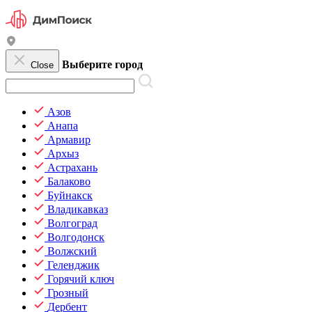
Выберите город
Close
Азов
Анапа
Армавир
Архыз
Астрахань
Балаково
Буйнакск
Владикавказ
Волгоград
Волгодонск
Волжский
Геленджик
Горячий ключ
Грозный
Дербент