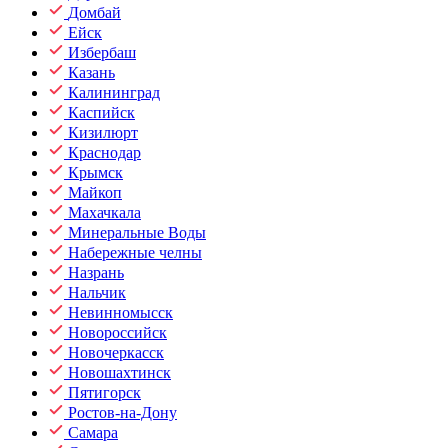
Домбай
Ейск
Избербаш
Казань
Калининград
Каспийск
Кизилюрт
Краснодар
Крымск
Майкоп
Махачкала
Минеральные Воды
Набережные челны
Назрань
Нальчик
Невинномысск
Новороссийск
Новочеркасск
Новошахтинск
Пятигорск
Ростов-на-Дону
Самара