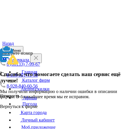
Назад
Меню
Выберите номер
Махачкала
8 (86133) 7-99-67
Главная
Спасибо, что помогаете сделать наш сервис ещё
8-800-301-41-08
лучше!
Каталог фирм
8-928-840-60-56
Акции/скидки
Мы получили информацию о наличии ошибки в описании
Отменить
фирмы. В ближайшее время мы ее исправим.
Афиша
Погода
Вернуться к фирме
Карта города
Личный кабинет
Моб.приложение