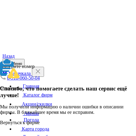
Назад
Меню
Выберите номер
Махачкала
8-918-060-50-04
Главная
Спасибо, что помогаете сделать наш сервис ещё
Отменить
лучше!
Каталог фирм
Акции/скидки
Мы получили информацию о наличии ошибки в описании
фирмы. В ближайшее время мы ее исправим.
Афиша
Погода
Вернуться к фирме
Карта города