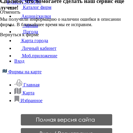
Спасибо, что помогаете сделать наш сервис ещё
8 (8613) 34-54-97
лучше!
Каталог фирм
Отменить
Акции/скидки
Мы получили информацию о наличии ошибки в описании
фирмы. В ближайшее время мы ее исправим.
Афиша
Погода
Вернуться к фирме
Карта города
Личный кабинет
Моб.приложение
Вход
Фирмы на карте
Главная
Карта
Избранное