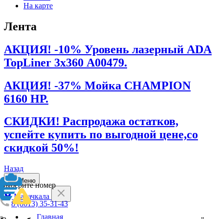
На карте
Лента
АКЦИЯ! -10% Уровень лазерный ADA
TopLiner 3х360 А00479.
АКЦИЯ! -37% Мойка CHAMPION
6160 НР.
СКИДКИ! Распродажа остатков,
успейте купить по выгодной цене,со
скидкой 50%!
Назад
Меню
Выберите номер
Махачкала
8 (8613) 35-31-43
Главная