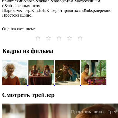
приятелями&nbsp;&mdash;&nbsp;котом Матроскиным
и&nbsp;верным псом
Шариком&nbsp;&mdash;&nbsp;отправиться в&nbsp;деревню
Простоквашино.
Оценка касанием:
Кадры из фильма
Смотреть трейлер