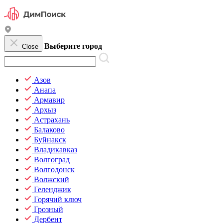
Выберите город
Close
Азов
Анапа
Армавир
Архыз
Астрахань
Балаково
Буйнакск
Владикавказ
Волгоград
Волгодонск
Волжский
Геленджик
Горячий ключ
Грозный
Дербент