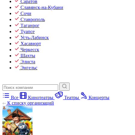
Саратов
Славянск-на-Кубани
Сочи
Ставрополь
Таганрог
Туапсе
Усть-Лабинск
Хасавюрт
Черкесск
Шахты
Элиста
Энгельс
Все
Кинотеатры
Театры
Концерты
К списку организаций