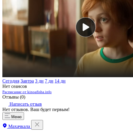
Сегодня
Завтра
3 дн
7 дн
14 дн
Нет сеансов
Расписание от kinoafisha.info
Отзывы (
0
)
Написать отзыв
Нет отзывов. Ваш будет первым!
Меню
Махачкала