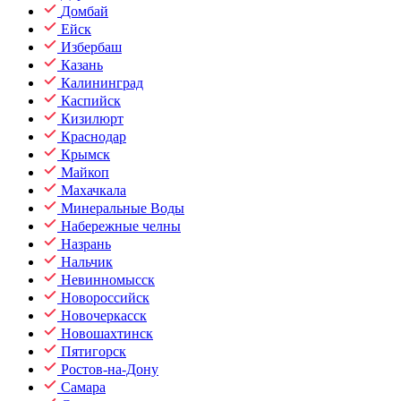
Домбай
Ейск
Избербаш
Казань
Калининград
Каспийск
Кизилюрт
Краснодар
Крымск
Майкоп
Махачкала
Минеральные Воды
Набережные челны
Назрань
Нальчик
Невинномысск
Новороссийск
Новочеркасск
Новошахтинск
Пятигорск
Ростов-на-Дону
Самара