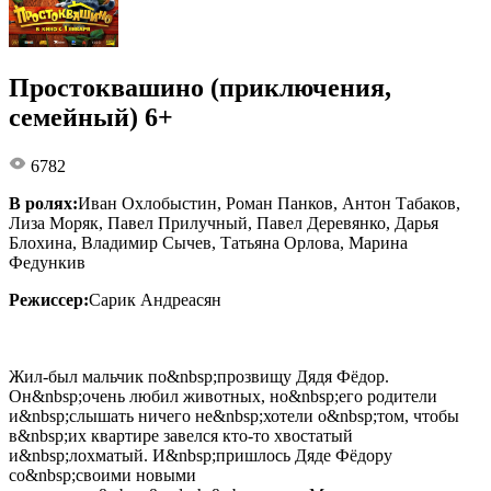
Простоквашино (приключения,
семейный) 6+
6782
В ролях:
Иван Охлобыстин, Роман Панков, Антон Табаков,
Лиза Моряк, Павел Прилучный, Павел Деревянко, Дарья
Блохина, Владимир Сычев, Татьяна Орлова, Марина
Федункив
Режиссер:
Сарик Андреасян
Жил-был мальчик по&nbsp;прозвищу Дядя Фёдор.
Он&nbsp;очень любил животных, но&nbsp;его родители
и&nbsp;слышать ничего не&nbsp;хотели о&nbsp;том, чтобы
в&nbsp;их квартире завелся кто-то хвостатый
и&nbsp;лохматый. И&nbsp;пришлось Дяде Фёдору
со&nbsp;своими новыми