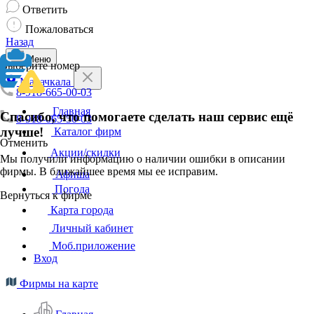
Ответить
Пожаловаться
Назад
Меню
Выберите номер
Махачкала
8-918-665-00-03
Главная
Спасибо, что помогаете сделать наш сервис ещё
8-918-065-50-03
лучше!
Каталог фирм
Отменить
Акции/скидки
Мы получили информацию о наличии ошибки в описании
фирмы. В ближайшее время мы ее исправим.
Афиша
Погода
Вернуться к фирме
Карта города
Личный кабинет
Моб.приложение
Вход
Фирмы на карте