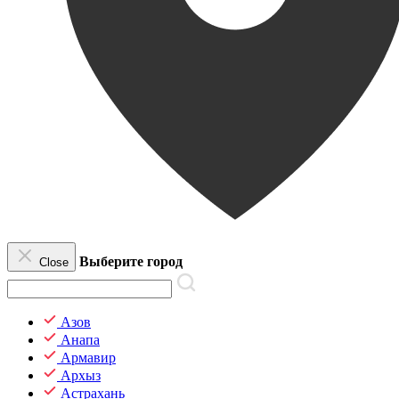
Выберите город
Close
Азов
Анапа
Армавир
Архыз
Астрахань