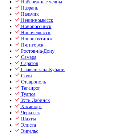
Набережные челны
Назрань
Нальчик
Невинномысск
Новороссийск
Новочеркасск
Новошахтинск
Пятигорск
Ростов-на-Дону
Самара
Саратов
Славянск-на-Кубани
Сочи
Ставрополь
Таганрог
Туапсе
Усть-Лабинск
Хасавюрт
Черкесск
Шахты
Элиста
Энгельс