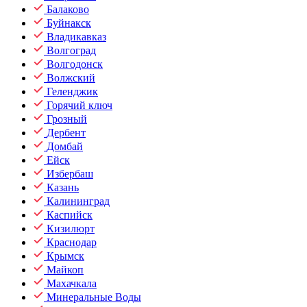
Балаково
Буйнакск
Владикавказ
Волгоград
Волгодонск
Волжский
Геленджик
Горячий ключ
Грозный
Дербент
Домбай
Ейск
Избербаш
Казань
Калининград
Каспийск
Кизилюрт
Краснодар
Крымск
Майкоп
Махачкала
Минеральные Воды