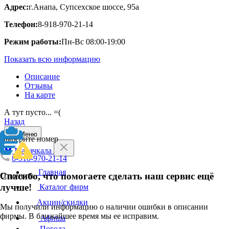
Адрес:
г.Анапа, Супсехское шоссе, 95а
Телефон:
8-918-970-21-14
Режим работы:
Пн-Вс 08:00-19:00
Показать всю информацию
Описание
Отзывы
На карте
А тут пусто... =(
Назад
Меню
Выберите номер
Махачкала
8-918-970-21-14
Главная
Спасибо, что помогаете сделать наш сервис ещё
Отменить
лучше!
Каталог фирм
Акции/скидки
Мы получили информацию о наличии ошибки в описании
фирмы. В ближайшее время мы ее исправим.
Афиша
Погода