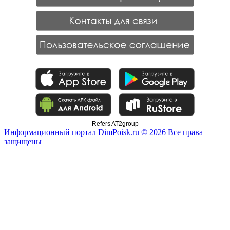
Refers AT2group
Информационный портал DimPoisk.ru © 2026 Все права
защищены