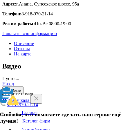
Адрес:
г.Анапа, Супсехское шоссе, 95а
Телефон:
8-918-970-21-14
Режим работы:
Пн-Вс 08:00-19:00
Показать всю информацию
Описание
Отзывы
На карте
Видео
Пусто....
Назад
Меню
Выберите номер
Махачкала
8-918-970-21-14
Главная
Спасибо, что помогаете сделать наш сервис ещё
Отменить
лучше!
Каталог фирм
Акции/скидки