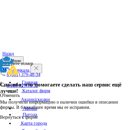
Назад
Меню
Выберите номер
Махачкала
8 (861) 379-48-34
Главная
Спасибо, что помогаете сделать наш сервис ещё
8-918-129-76-52
лучше!
Каталог фирм
Отменить
Акции/скидки
Мы получили информацию о наличии ошибки в описании
фирмы. В ближайшее время мы ее исправим.
Афиша
Погода
Вернуться к фирме
Карта города