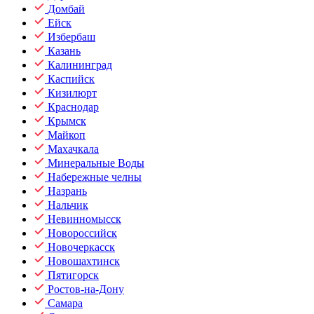
Домбай
Ейск
Избербаш
Казань
Калининград
Каспийск
Кизилюрт
Краснодар
Крымск
Майкоп
Махачкала
Минеральные Воды
Набережные челны
Назрань
Нальчик
Невинномысск
Новороссийск
Новочеркасск
Новошахтинск
Пятигорск
Ростов-на-Дону
Самара