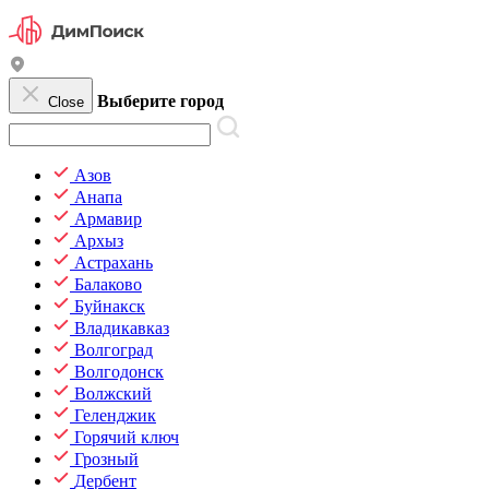
Выберите город
Close
Азов
Анапа
Армавир
Архыз
Астрахань
Балаково
Буйнакск
Владикавказ
Волгоград
Волгодонск
Волжский
Геленджик
Горячий ключ
Грозный
Дербент