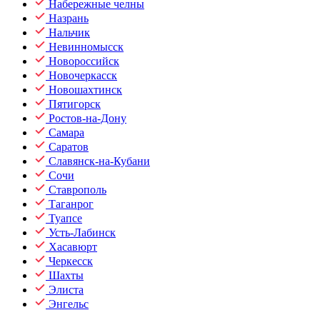
Набережные челны
Назрань
Нальчик
Невинномысск
Новороссийск
Новочеркасск
Новошахтинск
Пятигорск
Ростов-на-Дону
Самара
Саратов
Славянск-на-Кубани
Сочи
Ставрополь
Таганрог
Туапсе
Усть-Лабинск
Хасавюрт
Черкесск
Шахты
Элиста
Энгельс