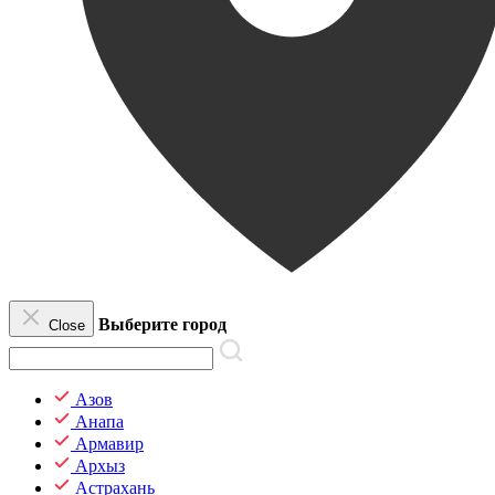
Выберите город
Close
Азов
Анапа
Армавир
Архыз
Астрахань