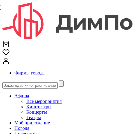
е
Фирмы города
Афиша
Все мероприятия
Кинотеатры
Концерты
Театры
Моб.приложение
Погода
Поддержка