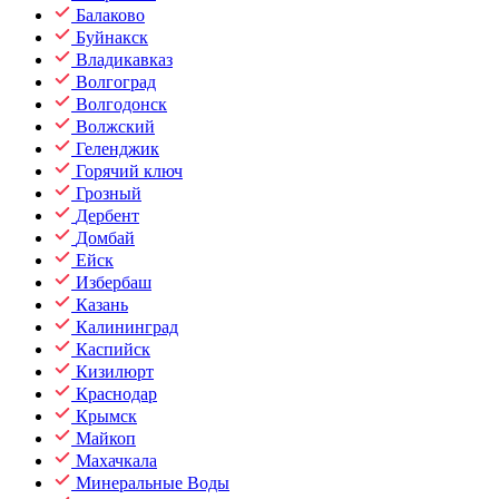
Балаково
Буйнакск
Владикавказ
Волгоград
Волгодонск
Волжский
Геленджик
Горячий ключ
Грозный
Дербент
Домбай
Ейск
Избербаш
Казань
Калининград
Каспийск
Кизилюрт
Краснодар
Крымск
Майкоп
Махачкала
Минеральные Воды